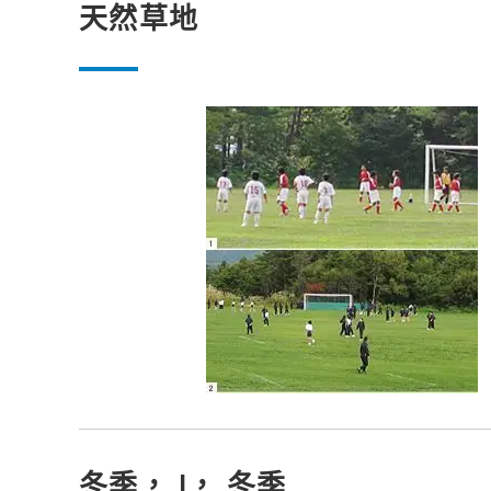
天然草地
冬季， |， 冬季