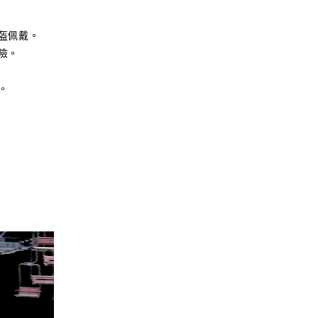
盔佩戴。
險。
。