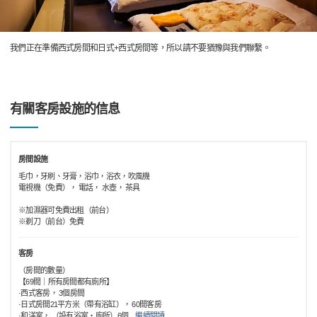
我們正在準備西式房間和日式+西式房間等，所以請不要猶豫與我們聯繫。
有關客房設施的信息
房間設施
毛巾，牙刷、牙膏，浴巾，浴衣，吹風機
電視機（免費）， 電話， 水壺， 茶具
※加濕器可免費出租（前台）
※剃刀（前台）免費
客房
（房間的數量）
【69間｜所有房間都有廁所】
·西式客房， 3個房間
·日式房間21平方米（帶有浴缸）， 60間客房
·和洋室， （設有浴室・廁所）6個
…
繼續閱讀