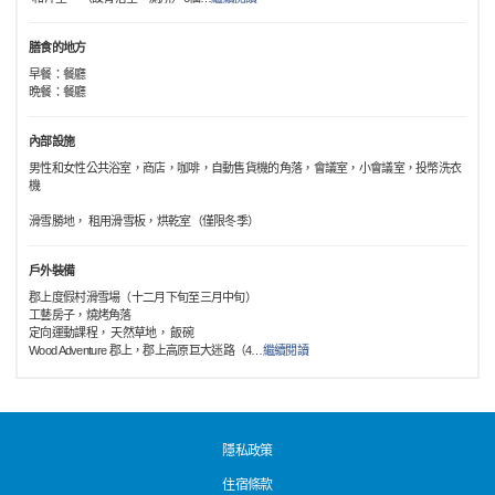
膳食的地方
早餐：餐廳
晩餐：餐廳
內部設施
男性和女性公共浴室，商店，咖啡，自動售貨機的角落，會議室，小會議室，投幣洗衣
機
滑雪勝地， 租用滑雪板，烘乾室（僅限冬季）
戶外裝備
郡上度假村滑雪場（十二月下旬至三月中旬）
工藝房子，燒烤角落
定向運動課程， 天然草地， 飯碗
Wood Adventure 郡上，郡上高原巨大迷路（4
…
繼續閱讀
隱私政策
住宿條款