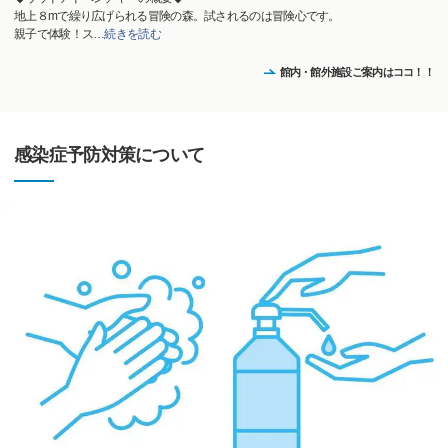
地上８mで繰り広げられる冒険の森。試されるのは冒険心です。
親子で体験！ス
…
続きを読む
館内・館外施設ご案内はココ！！
感染症予防対策について