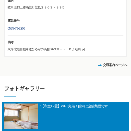
住所
岐阜県郡上市高鷲町鷲見２３６３－３９５
電話番号
0575-73-2206
備考
東海北陸自動車道ひるがの高原SAスマートＩＣより約5分
交通案内ページへ
フォトギャラリー
*【和室12畳】Wi-Fi完備！館内は全館禁煙です