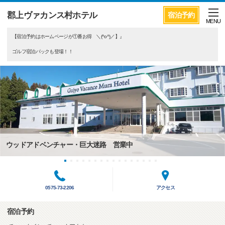
郡上ヴァカンス村ホテル
宿泊予約
MENU
【宿泊予約はホームページが①番お得 ＼(^o^)／】』
ゴルフ宿泊パックも登場！！
ウッドアドベンチャー・巨大迷路 営業中
0575-73-2206
アクセス
宿泊予約