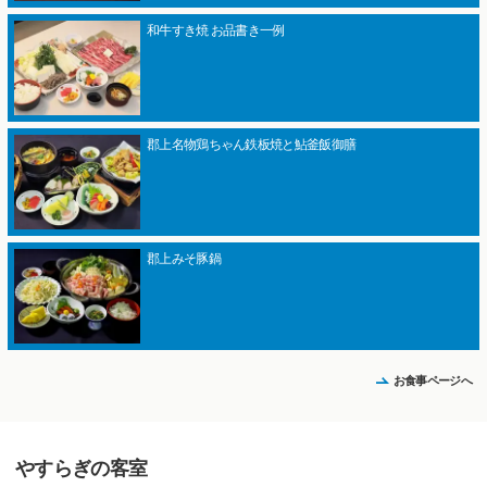
和牛すき焼 お品書き一例
郡上名物鶏ちゃん鉄板焼と鮎釜飯御膳
郡上みそ豚鍋
お食事ページへ
やすらぎの客室