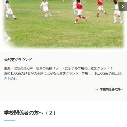
天然芝グラウンド
東海・北陸の真ん中 岐阜の高原リゾートにホテル専用の天然芝グランド！
海抜1,000mのひるがの高原に広がる天然芝グランド（専用）。10,000m2の敷
…
続
きを読む
学校関係者の方へ
学校関係者の方へ（２）