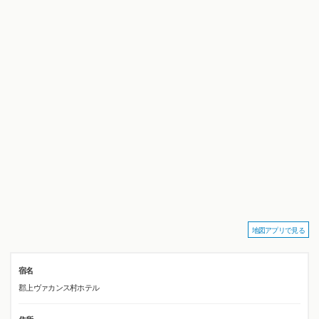
地図アプリで見る
宿名
郡上ヴァカンス村ホテル