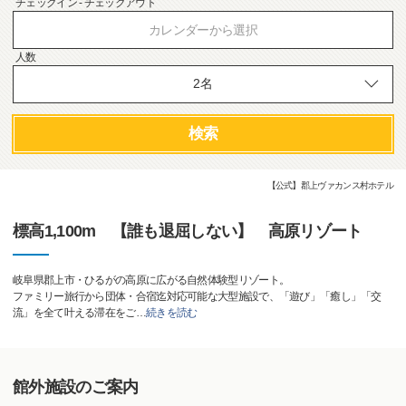
チェックイン - チェックアウト
カレンダーから選択
人数
検索
【公式】郡上ヴァカンス村ホテル
標高1,100m 【誰も退屈しない】 高原リゾート
岐阜県郡上市・ひるがの高原に広がる自然体験型リゾート。
ファミリー旅行から団体・合宿迄対応可能な大型施設で、「遊び」「癒し」「交
流」を全て叶える滞在をご
…
続きを読む
館外施設のご案内