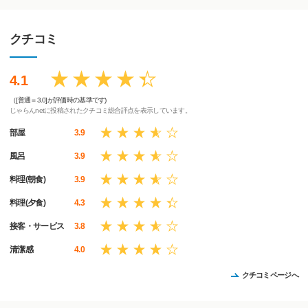
クチコミ
4.1
（[普通＝3.0]が評価時の基準です)
じゃらんnetに投稿されたクチコミ総合評点を表示しています。
部屋
3.9
風呂
3.9
料理(朝食)
3.9
料理(夕食)
4.3
接客・サービス
3.8
清潔感
4.0
クチコミページへ