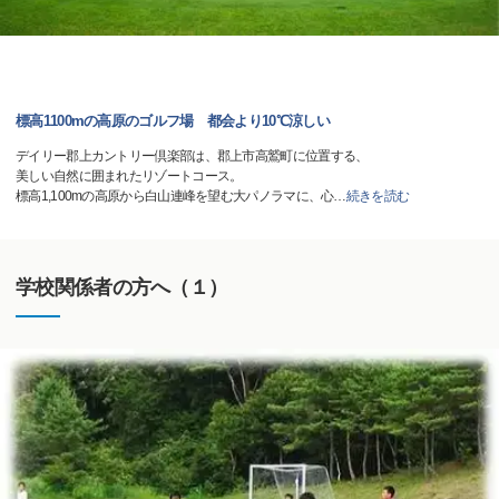
標高1100mの高原のゴルフ場 都会より10℃涼しい
デイリー郡上カントリー倶楽部は、郡上市高鷲町に位置する、
美しい自然に囲まれたリゾートコース。
標高1,100mの高原から白山連峰を望む大パノラマに、心
…
続きを読む
学校関係者の方へ（１）