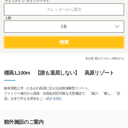
チェックイン - チェックアウト
カレンダーから選択
人数
検索
【公式】郡上ヴァカンス村ホテル
標高1,100m 【誰も退屈しない】 高原リゾート
岐阜県郡上市・ひるがの高原に広がる自然体験型リゾート。
ファミリー旅行から団体・合宿迄対応可能な大型施設で、「遊び」「癒し」「交
流」を全て叶える滞在をご
…
続きを読む
館外施設のご案内