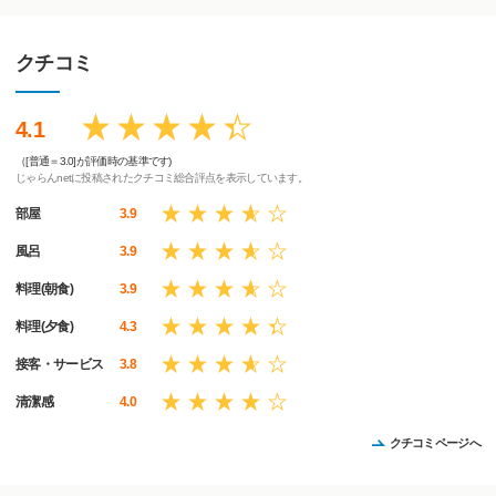
クチコミ
4.1
（[普通＝3.0]が評価時の基準です)
じゃらんnetに投稿されたクチコミ総合評点を表示しています。
部屋
3.9
風呂
3.9
料理(朝食)
3.9
料理(夕食)
4.3
接客・サービス
3.8
清潔感
4.0
クチコミページへ