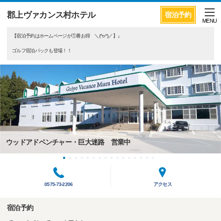
郡上ヴァカンス村ホテル
宿泊予約
MENU
【宿泊予約はホームページが①番お得 ＼(^o^)／】』
ゴルフ宿泊パックも登場！！
ウッドアドベンチャー・巨大迷路 営業中
0575-73-2206
アクセス
宿泊予約