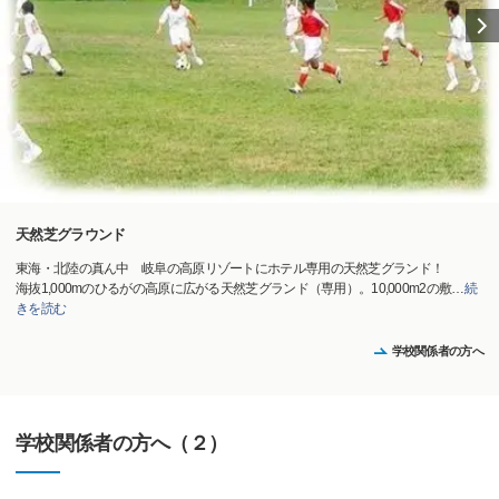
天然芝グラウンド
東海・北陸の真ん中 岐阜の高原リゾートにホテル専用の天然芝グランド！
海抜1,000mのひるがの高原に広がる天然芝グランド（専用）。10,000m2の敷
…
続
きを読む
学校関係者の方へ
学校関係者の方へ（２）