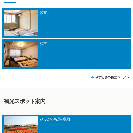
和室
洋室
やすらぎの客室ページへ
観光スポット案内
ひるがの高原の見所