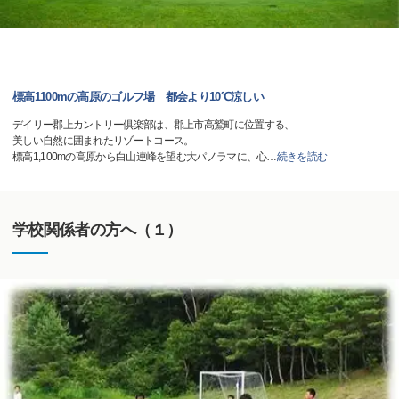
標高1100mの高原のゴルフ場 都会より10℃涼しい
デイリー郡上カントリー倶楽部は、郡上市高鷲町に位置する、
美しい自然に囲まれたリゾートコース。
標高1,100mの高原から白山連峰を望む大パノラマに、心
…
続きを読む
学校関係者の方へ（１）