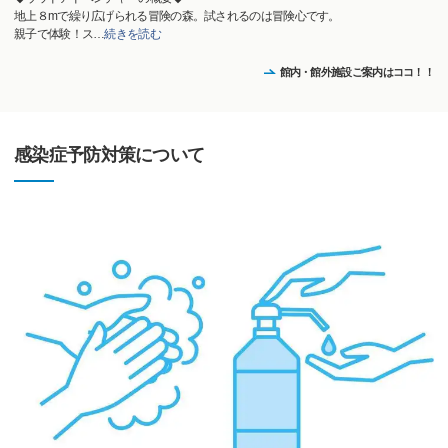
地上８mで繰り広げられる冒険の森。試されるのは冒険心です。
親子で体験！ス
…
続きを読む
館内・館外施設ご案内はココ！！
感染症予防対策について