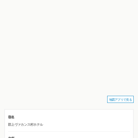
地図アプリで見る
宿名
郡上ヴァカンス村ホテル