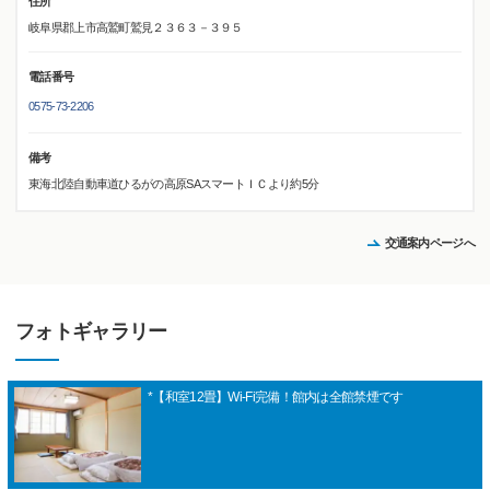
住所
岐阜県郡上市高鷲町鷲見２３６３－３９５
電話番号
0575-73-2206
備考
東海北陸自動車道ひるがの高原SAスマートＩＣより約5分
交通案内ページへ
フォトギャラリー
*【和室12畳】Wi-Fi完備！館内は全館禁煙です