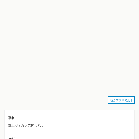
地図アプリで見る
宿名
郡上ヴァカンス村ホテル