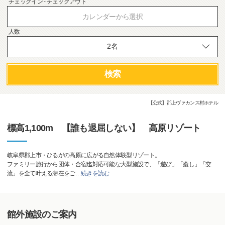
チェックイン - チェックアウト
カレンダーから選択
人数
検索
【公式】郡上ヴァカンス村ホテル
標高1,100m 【誰も退屈しない】 高原リゾート
岐阜県郡上市・ひるがの高原に広がる自然体験型リゾート。
ファミリー旅行から団体・合宿迄対応可能な大型施設で、「遊び」「癒し」「交
流」を全て叶える滞在をご
…
続きを読む
館外施設のご案内