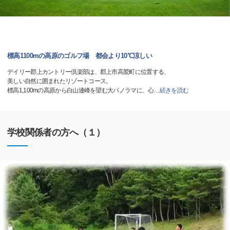
標高1100mの高原のゴルフ場 都会より10℃涼しい
デイリー郡上カントリー倶楽部は、郡上市高鷲町に位置する、
美しい自然に囲まれたリゾートコース。
標高1,100mの高原から白山連峰を望む大パノラマに、心
…
続きを読む
学校関係者の方へ（１）