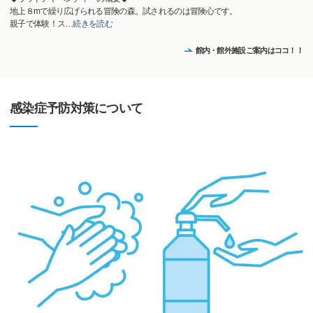
地上８mで繰り広げられる冒険の森。試されるのは冒険心です。
親子で体験！ス
…
続きを読む
館内・館外施設ご案内はココ！！
感染症予防対策について