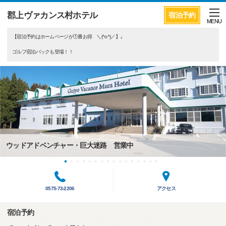
郡上ヴァカンス村ホテル
宿泊予約
MENU
【宿泊予約はホームページが①番お得 ＼(^o^)／】』
ゴルフ宿泊パックも登場！！
ウッドアドベンチャー・巨大迷路 営業中
0575-73-2206
アクセス
宿泊予約