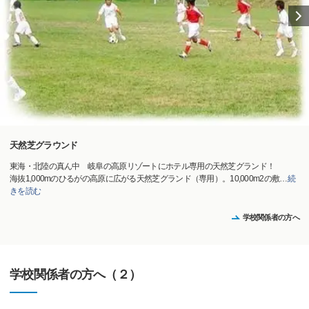
天然芝グラウンド
東海・北陸の真ん中 岐阜の高原リゾートにホテル専用の天然芝グランド！
海抜1,000mのひるがの高原に広がる天然芝グランド（専用）。10,000m2の敷
…
続
きを読む
学校関係者の方へ
学校関係者の方へ（２）