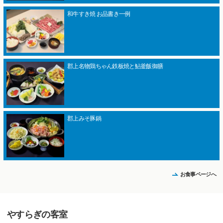
和牛すき焼 お品書き一例
郡上名物鶏ちゃん鉄板焼と鮎釜飯御膳
郡上みそ豚鍋
お食事ページへ
やすらぎの客室