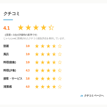
クチコミ
4.1
（[普通＝3.0]が評価時の基準です)
じゃらんnetに投稿されたクチコミ総合評点を表示しています。
部屋
3.9
風呂
3.9
料理(朝食)
3.9
料理(夕食)
4.3
接客・サービス
3.8
清潔感
4.0
クチコミページへ