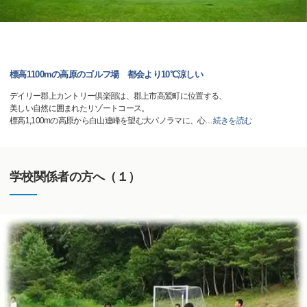
標高1100mの高原のゴルフ場 都会より10℃涼しい
デイリー郡上カントリー倶楽部は、郡上市高鷲町に位置する、
美しい自然に囲まれたリゾートコース。
標高1,100mの高原から白山連峰を望む大パノラマに、心
…
続きを読む
学校関係者の方へ（１）