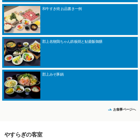
和牛すき焼 お品書き一例
郡上名物鶏ちゃん鉄板焼と鮎釜飯御膳
郡上みそ豚鍋
お食事ページへ
やすらぎの客室