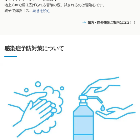
地上８mで繰り広げられる冒険の森。試されるのは冒険心です。
親子で体験！ス
…
続きを読む
館内・館外施設ご案内はココ！！
感染症予防対策について