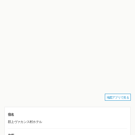
地図アプリで見る
宿名
郡上ヴァカンス村ホテル