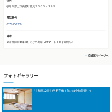
住所
岐阜県郡上市高鷲町鷲見２３６３－３９５
電話番号
0575-73-2206
備考
東海北陸自動車道ひるがの高原SAスマートＩＣより約5分
交通案内ページへ
フォトギャラリー
*【和室12畳】Wi-Fi完備！館内は全館禁煙です