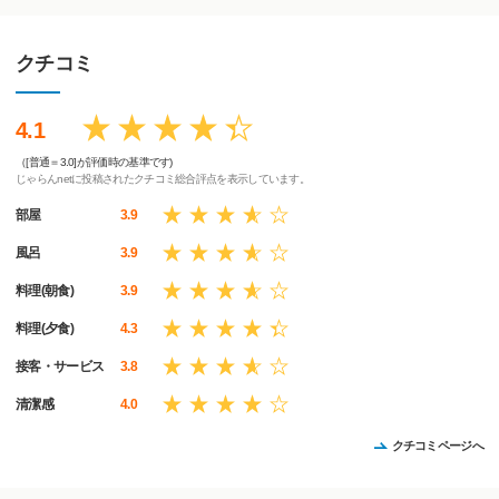
クチコミ
4.1
（[普通＝3.0]が評価時の基準です)
じゃらんnetに投稿されたクチコミ総合評点を表示しています。
部屋
3.9
風呂
3.9
料理(朝食)
3.9
料理(夕食)
4.3
接客・サービス
3.8
清潔感
4.0
クチコミページへ