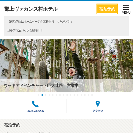
郡上ヴァカンス村ホテル
宿泊予約
MENU
【宿泊予約はホームページが①番お得 ＼(^o^)／】』
ゴルフ宿泊パックも登場！！
ウッドアドベンチャー・巨大迷路 営業中
0575-73-2206
アクセス
宿泊予約