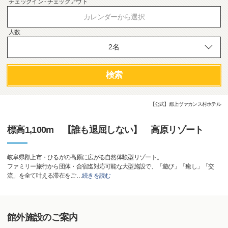
チェックイン - チェックアウト
カレンダーから選択
人数
検索
【公式】郡上ヴァカンス村ホテル
標高1,100m 【誰も退屈しない】 高原リゾート
岐阜県郡上市・ひるがの高原に広がる自然体験型リゾート。
ファミリー旅行から団体・合宿迄対応可能な大型施設で、「遊び」「癒し」「交
流」を全て叶える滞在をご
…
続きを読む
館外施設のご案内