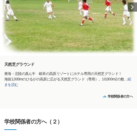
天然芝グラウンド
東海・北陸の真ん中 岐阜の高原リゾートにホテル専用の天然芝グランド！
海抜1,000mのひるがの高原に広がる天然芝グランド（専用）。10,000m2の敷
…
続
きを読む
学校関係者の方へ
学校関係者の方へ（２）